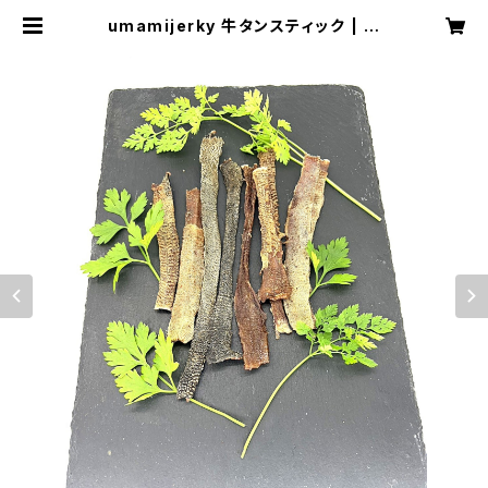
umamijerky 牛タンスティック | aj
iwai.pet