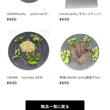
UMAMIjerky premium牛タ
umamijerky 牛タンスティック
ンチップス
¥650
¥600
UMAMI furikake BEEF ふ
特価UMAMI jerky国産牛bee
りかけ
f heart
¥600
¥650
商品一覧に戻る