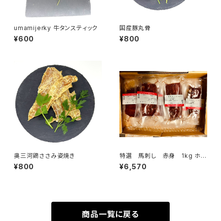
umamijerky 牛タンスティック
国産豚丸骨
¥600
¥800
奥三河鶏ささみ姿焼き
特選 馬刺し 赤身 1kg ホル
モン剤.抗生剤.合成飼料一切不
¥800
¥6,570
使用 SALE 1kg 6,570円
商品一覧に戻る