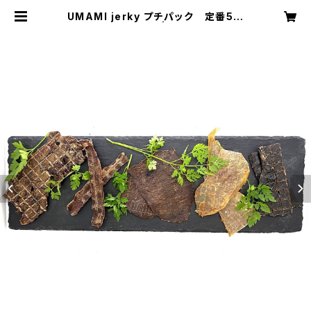
UMAMI jerky プチパック 定番5種
類詰め合わせ | ajiwai.pet