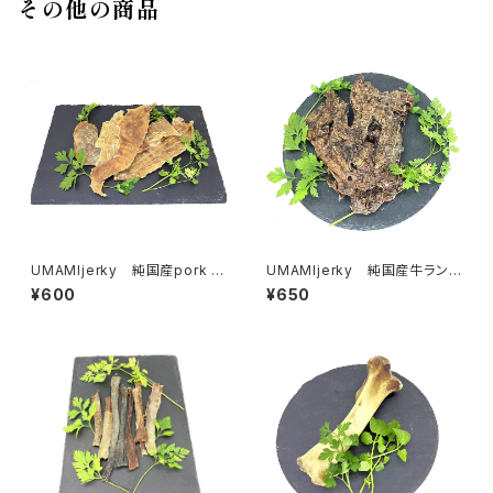
その他の商品
UMAMIjerky 純国産pork g
UMAMIjerky 純国産牛ラング
ut
ジャーキー
¥600
¥650