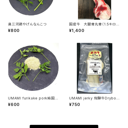
奥三河鶏やげんなんこつ
国産牛 大腿骨丸骨（1.5キロ〜
2.5キロ）
¥800
¥1,400
UMAMI furikake pork純国
UMAMI jerky 飛騨牛Drybon
産 ふりかけ
e 超希少数量限定お得商品
¥600
¥750